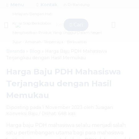
Menu
Kontak
Juragan Konveksi Baju Murah Di Bandung
Melayani Dengan Hati
Kami Siap Berkolaborasi
Cari
Menghasilkan Produk Yang Unggul Dalam Negeri
Jujur - Amanah -Terpercaya - Berkualitas
Beranda
»
Blog
»
Harga Baju PDH Mahasiswa
Terjangkau dengan Hasil Memukau
Harga Baju PDH Mahasiswa
Terjangkau dengan Hasil
Memukau
Diposting pada 1 November 2023 oleh Juragan
Konveksi Baju / Dilihat: 648 kali
Harga baju PDH mahasiswa selalu menjadi salah
satu pertimbangan utama bagi para mahasiswa