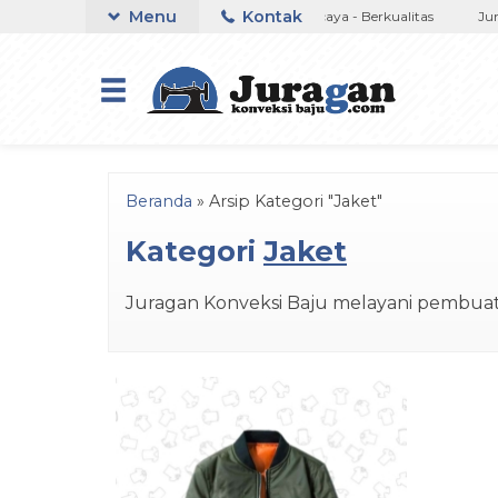
Menu
Kontak
l Dalam Negeri
Jujur - Amanah -Terpercaya - Berkualitas
Juraga
Beranda
»
Arsip Kategori "Jaket"
Kategori
Jaket
Juragan Konveksi Baju melayani pembuat