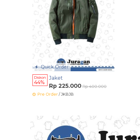
Quick Order
Jaket
Diskon
44%
Rp 225.000
Rp 400.000
Pre Order
/ JKBJB