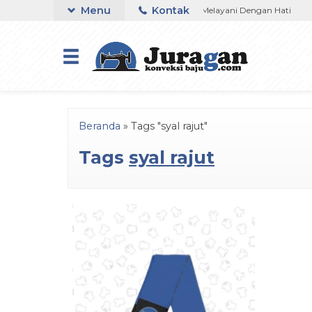
Menu
Kontak
agan Konveksi Baju Murah Di Bandung
Melayani Dengan Hati
K
Beranda
»
Tags "syal rajut"
Tags
syal rajut