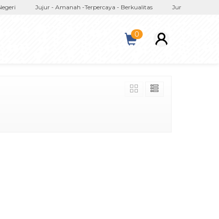
ri
Jujur - Amanah -Terpercaya - Berkualitas
Juragan Konveksi 
0