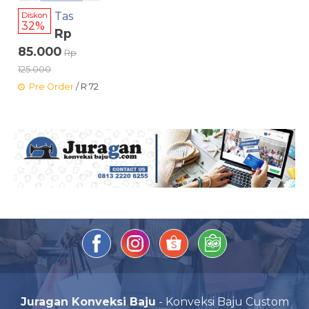
Tas
Diskon
32%
Rp
85.000
Rp
125.000
Pre Order
/ R 72
Juragan Konveksi Baju
- Konveksi Baju Custom