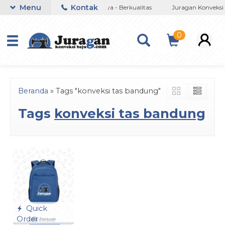
Menu
Kontak
eri
Jujur - Amanah -Terpercaya - Berkualitas
Juragan Konveksi 
0
Beranda
»
Tags "konveksi tas bandung"
Tags
konveksi tas bandung
Quick
Order