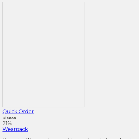
Quick Order
Diskon
21%
Wearpack