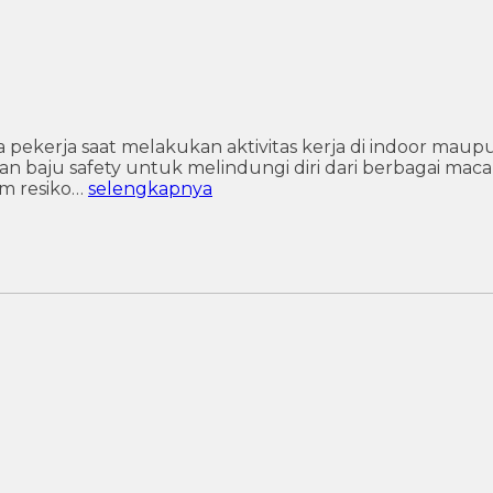
pekerja saat melakukan aktivitas kerja di indoor maup
n baju safety untuk melindungi diri dari berbagai ma
am resiko…
selengkapnya