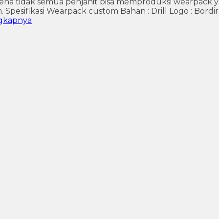
 tidak semua penjahit bisa memproduksi wearpack yang
ifikasi Wearpack custom Bahan : Drill Logo : Bordir Uku
gkapnya