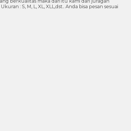
 berkualitas maka dari itu kami dari juragan
ran : S, M, L, XL, XLL,dst.. Anda bisa pesan sesuai