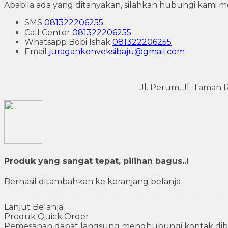
Apabila ada yang ditanyakan, silahkan hubungi kami mel
SMS
081322206255
Call Center
081322206255
Whatsapp
Bobi Ishak
081322206255
Email
juragankonveksibaju@gmail.com
Jl. Perum, Jl. Taman
Produk yang sangat tepat, pilihan bagus..!
Berhasil ditambahkan ke keranjang belanja
Lanjut Belanja
Produk Quick Order
Pemesanan dapat langsung menghubungi kontak dib