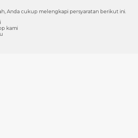
h, Anda cukup melengkapi persyaratan berikut ini.
i
pp kami
ju