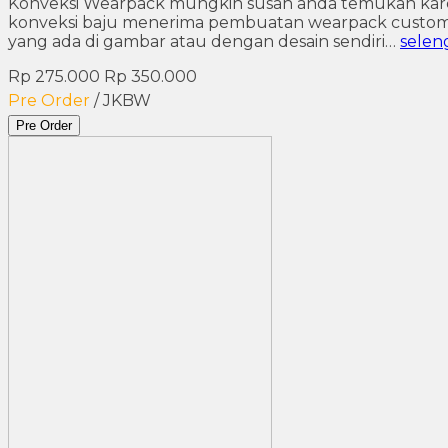
Konveksi Wearpack mungkin susah anda temukan karena
konveksi baju menerima pembuatan wearpack custom. Spes
yang ada di gambar atau dengan desain sendiri…
selen
Rp 275.000
Rp 350.000
Pre Order
/ JKBW
Pre Order