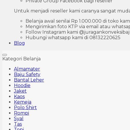
Private Group Facebook bagi reseller
Untuk menjadi reseller kami caranya sangat muda
Belanja awal senilai Rp 1.000.000 di toko kam
Mengirimkan foto KTP via email atau whatsa
Follow Instagram kami @juragankonveksiba
Hubungi whatsapp kami di 08132220625
Blog
Kategori Belanja
Almamater
Baju Safety
Bantal Leher
Hoodie
Jaket
Kaos
Kemeja
Polo Shirt
Rompi
Syal
Tas
Topi